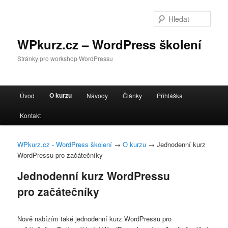
Hleda
WPkurz.cz – WordPress školení
Stránky pro workshop WordPressu
Hlavní navigační menu
O kurzu
Úvod
Návody
Články
Přihláška
Přejít k hlavnímu obsahu webu
Přejít k obsahu postranního panelu
Kontakt
WPkurz.cz - WordPress školení
→
O kurzu
→ Jednodenní kurz
WordPressu pro začátečníky
Jednodenní kurz WordPressu
pro začátečníky
Nově nabízím také jednodenní kurz WordPressu pro