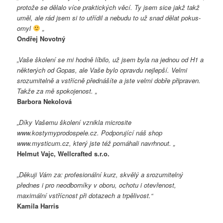
protože se dělalo více praktických věcí. Ty jsem sice jakž takž
uměl, ale rád jsem si to utřídil a nebudu to už snad dělat pokus-
omyl
„
Ondřej Novotný
„Vaše školení se mi hodně líbilo, už jsem byla na jednou od H1 a
některých od Gopas, ale Vaše bylo opravdu nejlepší. Velmi
srozumitelně a vstřícně přednášíte a jste velmi dobře připraven.
Takže za mě spokojenost. „
Barbora Nekolová
„Díky Vašemu školení vznikla microsite
www.kostymyprodospele.cz. Podporující náš shop
www.mysticum.cz, který jste též pomáhali navrhnout. „
Helmut Vajc, Wellcrafted s.r.o.
„Děkuji Vám za: profesionální kurz, skvělý a srozumitelný
přednes i pro neodborníky v oboru, ochotu i otevřenost,
maximální vstřícnost při dotazech a trpělivost.“
Kamila Harris