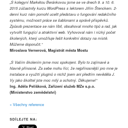
„S kolegyní Markétou Beránkovou jsme se ve dnech 9. a 10. 6.
2015 zúčastnily kurzu WordPress s lektorem Jiřím Štenckem. 2-
denní kurz nám pomohl ucelit představu o fungování redakčního
systému, možnosti práce se šablonami a správě příspěvků.
Způsob prezentace se nám líbil, obsahoval mnoho tipů a rad, jak
vytvořit fungující a atraktivní web. Vyhovoval nám i nízký počet
školených, který umožňuje řešit konkrétní dotazy na místě.
Můžeme doporučit.“
Miroslava Vernerová, Magistrát města Mostu
„S Vaším školením jsme moc spokojeni. Bylo to zajímavé a
hlavně přínosné. Za sebe mohu říci, že nejpřínosnější pro mne je
instalace a využití pluginů o nichž jsem ani předtím nevěděla J.
Vy jako školitel jste moc milý a ochotný. Děkujeme!“
Ing. Adéla Pelíšková, Zařízení služeb MZe s.p.o.
(Ministerstvo zemědelství)
» Všechny reference
SDÍLEJTE NA: