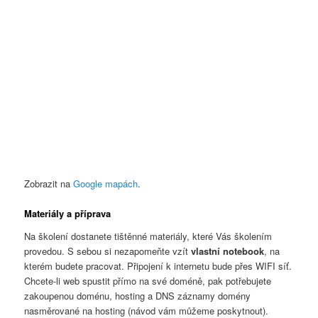
Zobrazit na
Google mapách
.
Materiály a příprava
Na školení dostanete tištěnné materiály, které Vás školením
provedou. S sebou si nezapomeňte vzít
vlastní notebook
, na
kterém budete pracovat. Připojení k internetu bude přes WIFI síť.
Chcete-li web spustit přímo na své doméně, pak potřebujete
zakoupenou doménu, hosting a DNS záznamy domény
nasměrované na hosting (návod vám můžeme poskytnout).