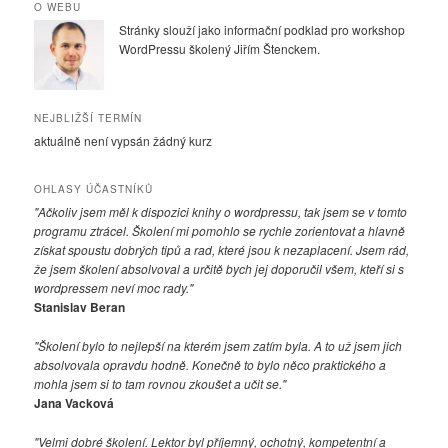
O WEBU
Stránky slouží jako informační podklad pro workshop
WordPressu školený Jiřím Štenckem.
NEJBLIŽŠÍ TERMÍN
aktuálně není vypsán žádný kurz
OHLASY ÚČASTNÍKŮ
"Ačkoliv jsem měl k dispozici knihy o wordpressu, tak jsem se v tomto
programu ztrácel. Školení mi pomohlo se rychle zorientovat a hlavně
získat spoustu dobrých tipů a rad, které jsou k nezaplacení. Jsem rád,
že jsem školení absolvoval a určitě bych jej doporučil všem, kteří si s
wordpressem neví moc rady."
Stanislav Beran
"Školení bylo to nejlepší na kterém jsem zatím byla. A to už jsem jich
absolvovala opravdu hodně. Konečně to bylo něco praktického a
mohla jsem si to tam rovnou zkoušet a učit se."
Jana Vacková
"Velmi dobré školení. Lektor byl příjemný, ochotný, kompetentní a