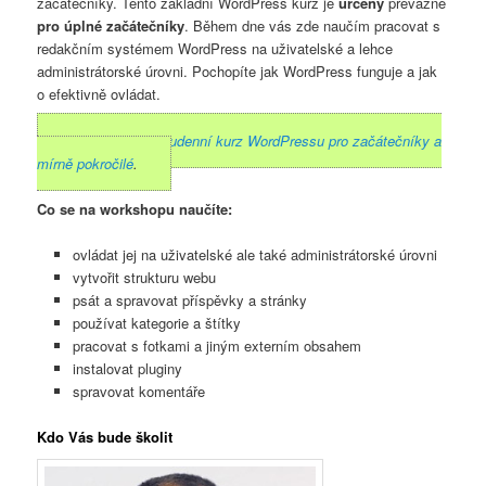
začátečníky. Tento základní WordPress kurz je
určený
převážně
pro úplné začátečníky
. Během dne vás zde naučím pracovat s
redakčním systémem WordPress na uživatelské a lehce
administrátorské úrovni. Pochopíte jak WordPress funguje a jak
o efektivně ovládat.
Alternativa:
dvoudenní kurz WordPressu pro začátečníky a
mírně pokročilé
.
Co se na workshopu naučíte:
ovládat jej na uživatelské ale také administrátorské úrovni
vytvořit strukturu webu
psát a spravovat příspěvky a stránky
používat kategorie a štítky
pracovat s fotkami a jiným externím obsahem
instalovat pluginy
spravovat komentáře
Kdo Vás bude školit