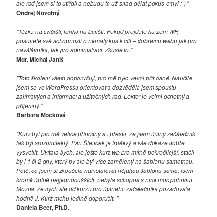
ale rád jsem si to utřídil a nebudu to už snad dělat pokus-omyl :-) "
Ondřej Novotný
"Těžko na cvičišti, lehko na bojišti. Pokud projdete kurzem WP,
posunete své schopnosti o nemalý kus k cíli – dobrému webu jak pro
návštěvníka, tak pro administraci. Zkuste to."
Mgr. Michal Janiš
"Toto školení všem doporučuji, pro mě bylo velmi přínosné. Naučila
jsem se ve WordPressu orientovat a dozvěděla jsem spoustu
zajímavých a informací a užitečných rad. Lektor je velmi ochotný a
příjemný."
Barbora Mocková
"Kurz byl pro mě velice přínosný a i přesto, že jsem úplný začátečník,
tak byl srozumitelný. Pan Štencek je trpělivý a vše dokáže dobře
vysvětlit. Uvítala bych, ale ještě kurz wp pro mírně pokročilejší, stačil
by i 1 či 2 dny, který by ale byl více zaměřený na šablonu samotnou.
Poté, co jsem si zkoušela nainstalovat nějakou šablonu sama, jsem
kromě úplně nejjednodušších, nebyla schopna s nimi moc pohnout.
Možná, že bych ale od kurzu pro úplného začátečníka požadovala
hodně J. Kurz mohu jedině doporučit. "
Daniela Beer, Ph.D.