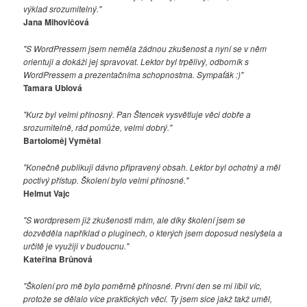
výklad srozumitelný."
Jana Mihovičová
"S WordPressem jsem neměla žádnou zkušenost a nyní se v něm
orientuji a dokáži jej spravovat. Lektor byl trpělivý, odborník s
WordPressem a prezentačníma schopnostma. Sympaťák :)"
Tamara Ublová
"Kurz byl velmi přínosný. Pan Štencek vysvětluje věci dobře a
srozumitelně, rád pomůže, velmi dobrý."
Bartoloměj Vymětal
"Konečně publikuji dávno připravený obsah. Lektor byl ochotný a měl
poctivý přístup. Školení bylo velmi přínosné."
Helmut Vajc
"S wordpresem již zkušenosti mám, ale díky školení jsem se
dozvěděla například o pluginech, o kterých jsem doposud neslyšela a
určitě je využiji v budoucnu."
Kateřina Brůnová
"Školení pro mě bylo poměrně přínosné. První den se mi líbil víc,
protože se dělalo více praktických věcí. Ty jsem sice jakž takž uměl,