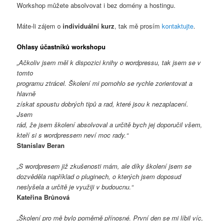
Workshop můžete absolvovat i bez domény a hostingu.
Máte-li zájem o
individuální kurz
, tak mě prosím
kontaktujte
.
Ohlasy účastníků workshopu
„Ačkoliv jsem měl k dispozici knihy o wordpressu, tak jsem se v
tomto
programu ztrácel. Školení mi pomohlo se rychle zorientovat a
hlavně
získat spoustu dobrých tipů a rad, které jsou k nezaplacení.
Jsem
rád, že jsem školení absolvoval a určitě bych jej doporučil všem,
kteří si s wordpressem neví moc rady.“
Stanislav Beran
„S wordpresem již zkušenosti mám, ale díky školení jsem se
dozvěděla například o pluginech, o kterých jsem doposud
neslyšela a určitě je využiji v budoucnu.“
Kateřina Brůnová
„Školení pro mě bylo poměrně přínosné. První den se mi líbil víc,