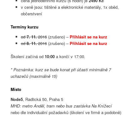
cena jednodenního kurzu (6 hodin) je
2490 Kč
v ceně jsou: tištěné a elektronické materiály, 1x oběd,
občerstvení
Termíny kurzu
od
7. 11.
2016
(zrušeno) –
Přihlásit se na kurz
od
8. 11.
2016
(zrušeno) –
Přihlásit se na kurz
Školení začíná od
10:00
a končí v 17:00.
* Poznámka: kurz se bude konat při účasti minimálně 7
uchazečů (maximálně 15)
Místo
Node5
, Radlická 50, Praha 5
MHD: metro Anděl, tram nebo bus zastávka Na Knížecí
nebo dle individuální požadavků (školení ve firmě a podobně)