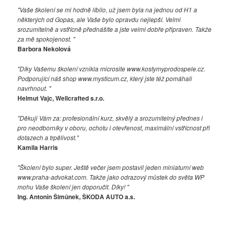
"Vaše školení se mi hodně líbilo, už jsem byla na jednou od H1 a
některých od Gopas, ale Vaše bylo opravdu nejlepší. Velmi
srozumitelně a vstřícně přednášíte a jste velmi dobře připraven. Takže
za mě spokojenost. "
Barbora Nekolová
"Díky Vašemu školení vznikla microsite www.kostymyprodospele.cz.
Podporující náš shop www.mysticum.cz, který jste též pomáhali
navrhnout. "
Helmut Vajc, Wellcrafted s.r.o.
"Děkuji Vám za: profesionální kurz, skvělý a srozumitelný přednes i
pro neodborníky v oboru, ochotu i otevřenost, maximální vstřícnost při
dotazech a trpělivost."
Kamila Harris
"Školení bylo super. Ještě večer jsem postavil jeden miniaturní web
www.praha-advokat.com. Takže jako odrazový můstek do světa WP
mohu Vaše školení jen doporučit. Díky! "
Ing. Antonín Šimůnek, ŠKODA AUTO a.s.