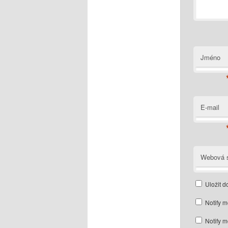
Jméno
E-mail
Webová s
Uložit d
Notify m
Notify m