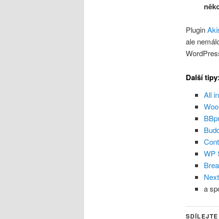
něko
Plugin
Aki
ale nemálo
WordPress 
Další tipy
All 
Woo
BBp
Bud
Cont
WP 
Bre
Next
a sp
SDÍLEJTE