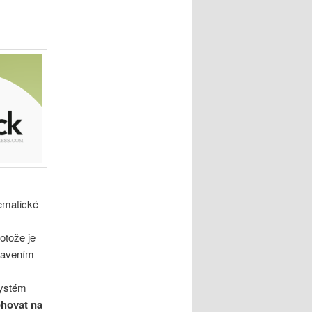
tematické
otože je
stavením
systém
ohovat na