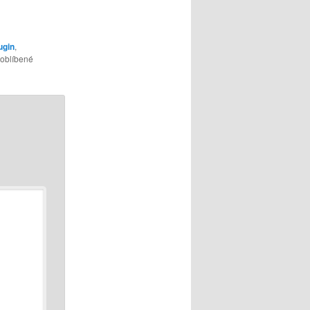
ugin
,
 oblíbené