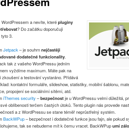
dPressem
s WordPressem a nevíte, které
pluginy
třebovat
? Do začátku doporučuji
tyto 3.
in
Jetpack
– je souhrn
nejčastěji
dované dodatečné funkcionality
.
ack tak z vašeho WordPressu jedním
inem vyždíme maximum. Máte pak na
li zkoušení a testování vystaráno. Přídává
íklad: kontaktní formuláře, slideshow, statistiky, mobilní šablonu, ma
ce, propojení se sociálními sítěmi, atd.
in
iThemes security
–
bezpečnost
je u WordPressu velmi důležitá, pr
 své oblíbenosti terčem častých útoků. Tento plugin nás provede na
ečnosti a z WordPressu se stane téměř neprůstřelný systém.
in
BackWPup
– bezpečnost i dodatečné funkce jsou fajn, ale pokud 
lohujeme, tak se nebudeme mít k čemu vracet. BackWPup
umí zál