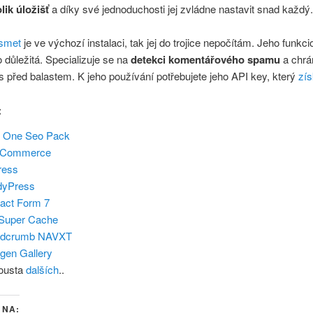
lik úložišť
a díky své jednoduchosti jej zvládne nastavit snad každý
smet
je ve výchozí instalaci, tak jej do trojice nepočítám. Jeho funkcio
 důležitá. Specializuje se na
detekci komentářového spamu
a chrá
před balastem. K jeho používání potřebujete jeho API key, který
zís
:
in One Seo Pack
Commerce
ress
dyPress
act Form 7
Super Cache
adcrumb NAVXT
gen Gallery
ousta
dalších
..
 NA: