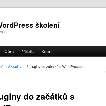
WordPress školení
ssu
Články
Přihláška
Kontakt
ebu
 panelu
ní
→
Aktuality
→ 3 pluginy do začátků s WordPressem
luginy do začátků s