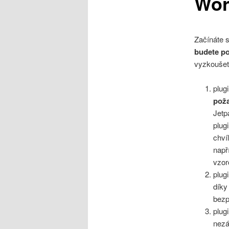
Wor
Začínáte 
budete po
vyzkoušet 
plug
poža
Jetp
plug
chví
např
vzor
plug
díky
bezp
plug
nezá