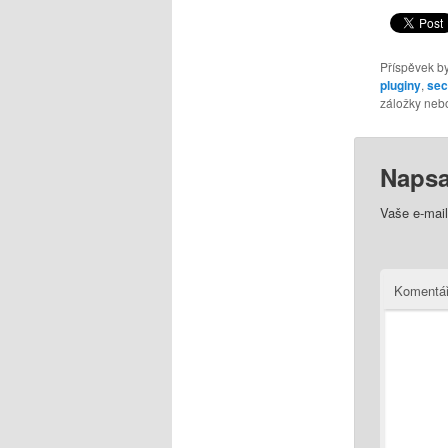
Příspěvek by
pluginy
,
sec
záložky nebo 
Napsa
Vaše e-mai
Komentá