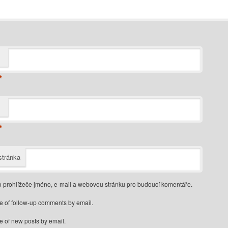
*
*
tránka
o prohlížeče jméno, e-mail a webovou stránku pro budoucí komentáře.
e of follow-up comments by email.
e of new posts by email.