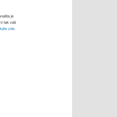
.
nalita je
ní tak váš
káte zde
.