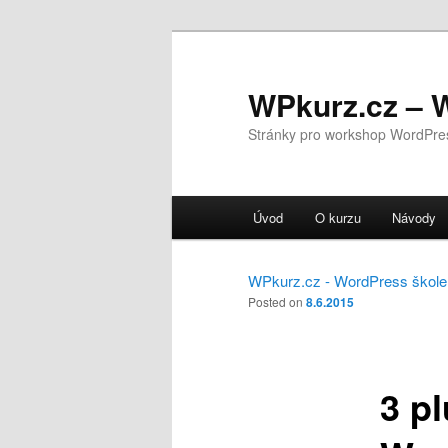
WPkurz.cz – 
Stránky pro workshop WordPre
Hlavní navigační menu
Úvod
O kurzu
Návody
Přejít k hlavnímu obsahu w
Přejít k obsahu postranního
WPkurz.cz - WordPress škole
Posted on
8.6.2015
3 p