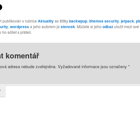
l publikován v rubrice
Aktuality
se štítky
backwpup
,
ithemes security
,
jetpack
,
pl
urity
,
wordpress
a jeho autorem je
stencek
. Můžete si jeho
odkaz
uložit mezi své
ho sdílet s přáteli.
t komentář
lová adresa nebude zveřejněna.
Vyžadované informace jsou označeny
*
ř