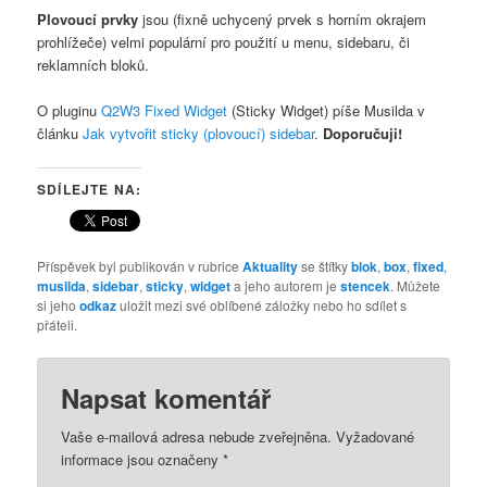
Plovoucí prvky
jsou (fixně uchycený prvek s horním okrajem
prohlížeče) velmi populární pro použití u menu, sidebaru, či
reklamních bloků.
O pluginu
Q2W3 Fixed Widget
(Sticky Widget) píše Musilda v
článku
Jak vytvořit sticky (plovoucí) sidebar
.
Doporučuji!
SDÍLEJTE NA:
Příspěvek byl publikován v rubrice
Aktuality
se štítky
blok
,
box
,
fixed
,
musilda
,
sidebar
,
sticky
,
widget
a jeho autorem je
stencek
. Můžete
si jeho
odkaz
uložit mezi své oblíbené záložky nebo ho sdílet s
přáteli.
Napsat komentář
Vaše e-mailová adresa nebude zveřejněna.
Vyžadované
informace jsou označeny
*