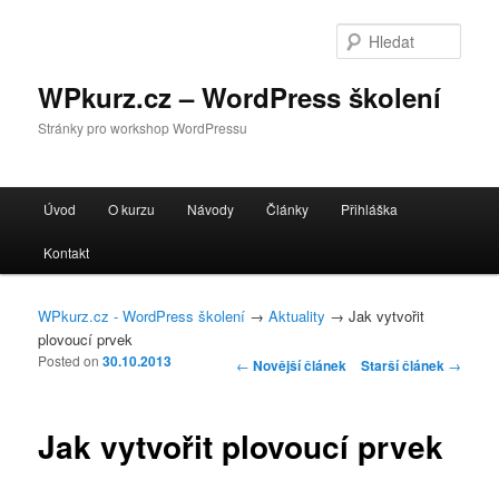
Hleda
WPkurz.cz – WordPress školení
Stránky pro workshop WordPressu
Hlavní navigační menu
Úvod
O kurzu
Návody
Články
Přihláška
Přejít k hlavnímu obsahu webu
Přejít k obsahu postranního panelu
Kontakt
WPkurz.cz - WordPress školení
→
Aktuality
→ Jak vytvořit
plovoucí prvek
Posted on
30.10.2013
Navigace pro příspěvky
←
Novější článek
Starší článek
→
Jak vytvořit plovoucí prvek